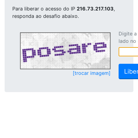
Para liberar o acesso
do IP
216.73.217.103
,
responda ao desafio abaixo.
Digite 
lado no
[trocar imagem]