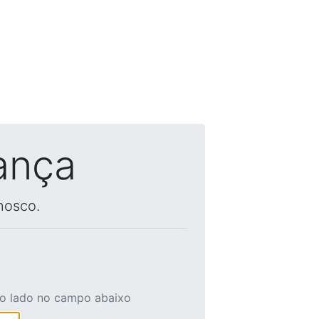
ança
nosco.
ao lado no campo abaixo