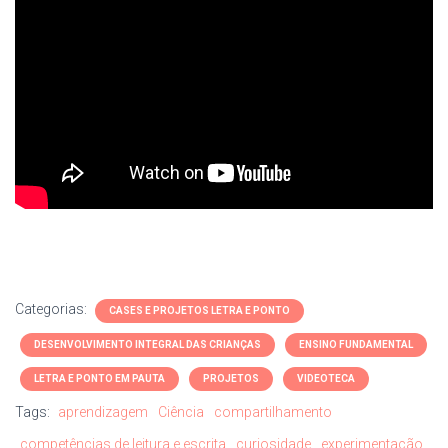
Categorias:
CASES E PROJETOS LETRA E PONTO
DESENVOLVIMENTO INTEGRAL DAS CRIANÇAS
ENSINO FUNDAMENTAL
LETRA E PONTO EM PAUTA
PROJETOS
VIDEOTECA
Tags:
aprendizagem
Ciência
compartilhamento
competências de leitura e escrita
curiosidade
experimentação