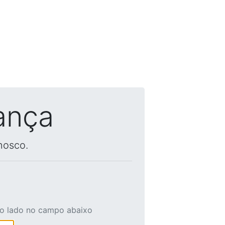
ança
nosco.
ao lado no campo abaixo