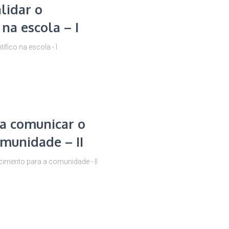
lidar o
na escola – I
fico na escola - I
ra comunicar o
munidade – II
imento para a comunidade - II