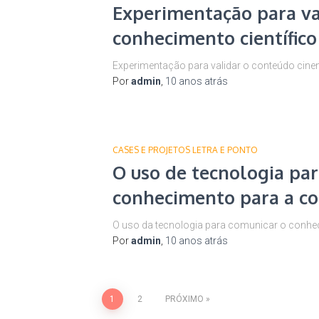
Experimentação para va
conhecimento científico 
Experimentação para validar o conteúdo cinentí
Por
admin
,
10 anos
atrás
CASES E PROJETOS LETRA E PONTO
O uso de tecnologia pa
conhecimento para a co
O uso da tecnologia para comunicar o conhec
Por
admin
,
10 anos
atrás
1
2
PRÓXIMO