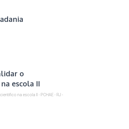
dadania
lidar o
na escola II
ntifico na escola II - PCHAE - RJ -