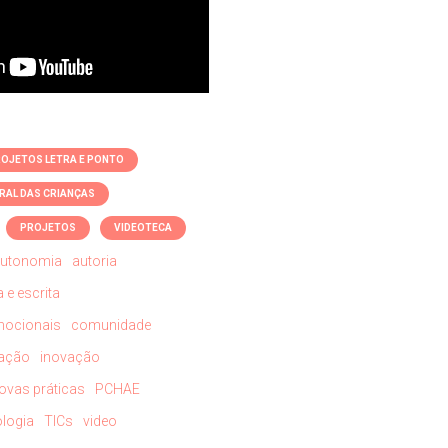
ROJETOS LETRA E PONTO
RAL DAS CRIANÇAS
PROJETOS
VIDEOTECA
utonomia
autoria
 e escrita
mocionais
comunidade
tação
inovação
ovas práticas
PCHAE
ologia
TICs
video