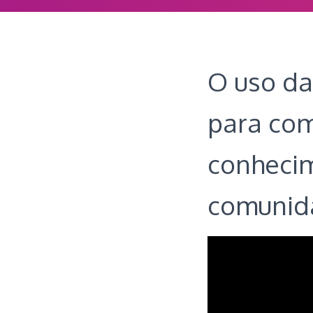
O uso da
para com
conhecim
comunida