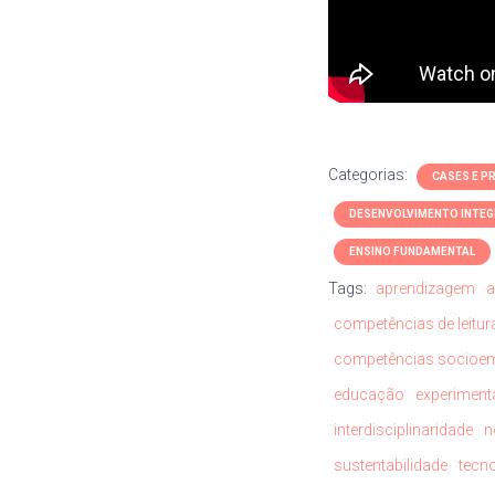
Categorias:
CASES E P
DESENVOLVIMENTO INTEG
ENSINO FUNDAMENTAL
Tags:
aprendizagem
a
competências de leitura
competências socioe
educação
experimen
interdisciplinaridade
n
sustentabilidade
tecn