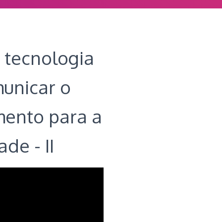
 tecnologia
unicar o
ento para a
de - II