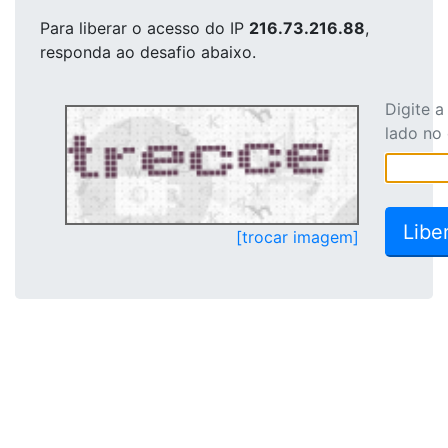
Para liberar o acesso
do IP
216.73.216.88
,
responda ao desafio abaixo.
Digite 
lado no
[trocar imagem]