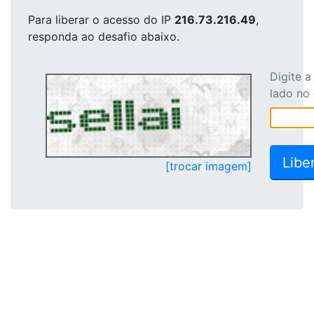
Para liberar o acesso
do IP
216.73.216.49
,
responda ao desafio abaixo.
Digite 
lado no
[trocar imagem]