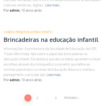
ciências humanas, bem como no desenvolvimento de atividades
culturais artísticas, digitais,
Leia mais…
Por
admin
,
10 anos
atrás
CASES E PROJETOS LETRA E PONTO
Brincadeiras na educação infantil
Informações: A professora da faculdade de Educação da USP,
Tizuko Morchida, fala sobre o papel das brincadeiras na
educação infantil. Ela destaca que até os bebês aprendem a fazer
escolhas através dos brinquedos.ocumento que define as
normas para todos os níveis da Educação Básica e orienta o
planejamento curricular das
Leia mais…
Por
admin
,
10 anos
atrás
Paginação
1
2
…
5
PRÓXIMO