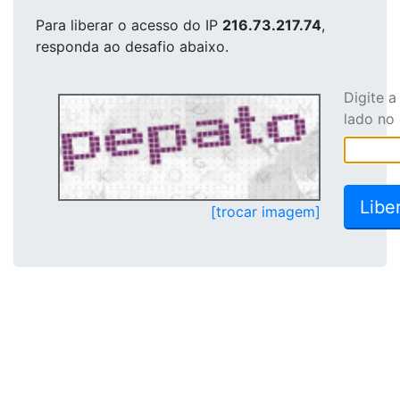
Para liberar o acesso
do IP
216.73.217.74
,
responda ao desafio abaixo.
Digite 
lado no
[trocar imagem]