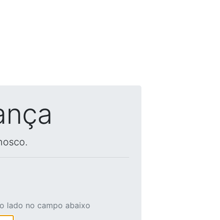
ança
nosco.
ao lado no campo abaixo