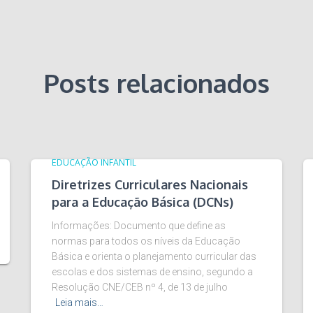
Posts relacionados
EDUCAÇÃO INFANTIL
Diretrizes Curriculares Nacionais
para a Educação Básica (DCNs)
Informações: Documento que define as
normas para todos os níveis da Educação
Básica e orienta o planejamento curricular das
escolas e dos sistemas de ensino, segundo a
Resolução CNE/CEB nº 4, de 13 de julho
Leia mais…