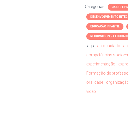
Categorias:
CASES E P
DESENVOLVIMENTO INTEG
EDUCAÇÃO INFANTIL
RECURSOS PARA EDUCAD
Tags:
autocuidado
au
competências socioe
experimentação
expr
Formação de profess
oralidade
organizaçã
video