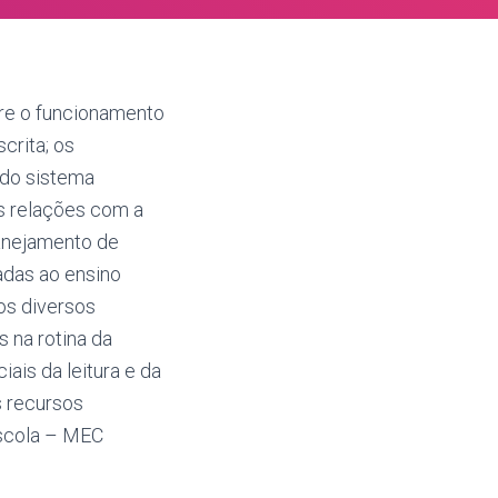
re o funcionamento
crita; os
 do sistema
as relações com a
lanejamento de
adas ao ensino
os diversos
s na rotina da
iais da leitura e da
s recursos
 Escola – MEC