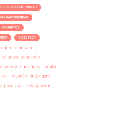
ROJETOS LETRA E PONTO
RAL DAS CRIANÇAS
PRODUTOS
ORES
VIDEOTECA
tonomia
autoria
mocionais
educação
essão e comunicação
família
ores
inovação
linguagem
o
pesquisa
protagonismo