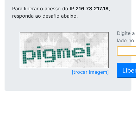
Para liberar o acesso
do IP
216.73.217.18
,
responda ao desafio abaixo.
Digite 
lado no
[trocar imagem]