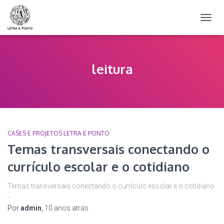
ALTER
NAVE
leitura
CASES E PROJETOS LETRA E PONTO
Temas transversais conectando o
currículo escolar e o cotidiano
Temas transversais conectando o currículo escolar e o cotidiano
-
Por
admin
,
10 anos
atrás