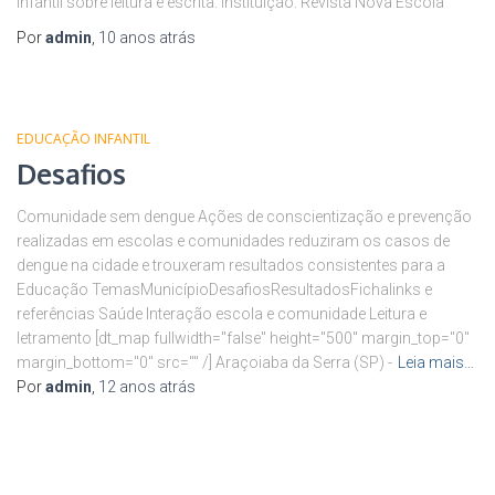
Infantil sobre leitura e escrita. Instituição: Revista Nova Escola
Por
admin
,
10 anos
atrás
EDUCAÇÃO INFANTIL
Desafios
Comunidade sem dengue Ações de conscientização e prevenção
realizadas em escolas e comunidades reduziram os casos de
dengue na cidade e trouxeram resultados consistentes para a
Educação TemasMunicípioDesafiosResultadosFichalinks e
referências Saúde Interação escola e comunidade Leitura e
letramento [dt_map fullwidth="false" height="500" margin_top="0"
margin_bottom="0" src="" /] Araçoiaba da Serra (SP) -
Leia mais…
Por
admin
,
12 anos
atrás