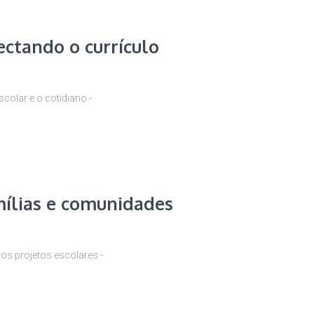
ctando o currículo
colar e o cotidiano -
ílias e comunidades
os projetos escolares -