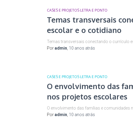
CASES E PROJETOS LETRA E PONTO
Temas transversais cone
escolar e o cotidiano
Temas transversais conectando o currículo es
Por
admin
,
10 anos
atrás
CASES E PROJETOS LETRA E PONTO
O envolvimento das fam
nos projetos escolares
O envolvimento das famílias e comunidades n
Por
admin
,
10 anos
atrás