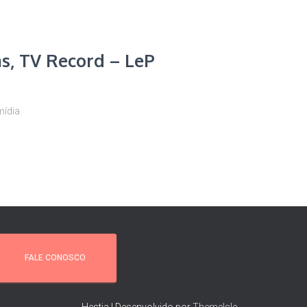
s, TV Record – LeP
mídia
FALE CONOSCO