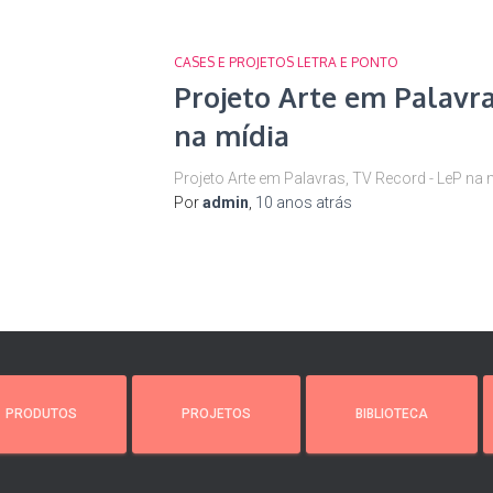
CASES E PROJETOS LETRA E PONTO
Projeto Arte em Palavra
na mídia
Projeto Arte em Palavras, TV Record - LeP na 
Por
admin
,
10 anos
atrás
PRODUTOS
PROJETOS
BIBLIOTECA