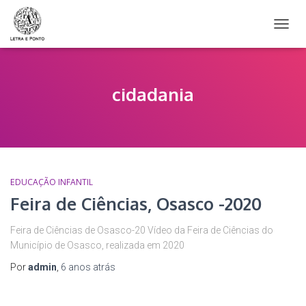
ALTER
NAVE
cidadania
EDUCAÇÃO INFANTIL
Feira de Ciências, Osasco -2020
Feira de Ciências de Osasco-20 Vídeo da Feira de Ciências do
Município de Osasco, realizada em 2020
Por
admin
,
6 anos
atrás