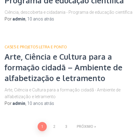
Programa de educação científica
Ciência, descoberta e cidadania - Programa de educação científica
Por
admin
,
10 anos
atrás
CASES E PROJETOS LETRA E PONTO
Arte, Ciência e Cultura para a
formação cidadã – Ambiente de
alfabetização e letramento
Arte, Ciência e Cultura para a formação cidadã - Ambiente de
alfabetização e letramento
Por
admin
,
10 anos
atrás
Paginação
1
2
3
PRÓXIMO