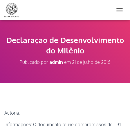
A
L
T
E
R
Declaração de Desenvolvimento
N
do Milênio
A
R
N
Publicado por
admin
em
21 de julho de 2016
A
V
E
G
A
Ç
Ã
O
Autoria:
Informações: O documento reúne compromissos de 191