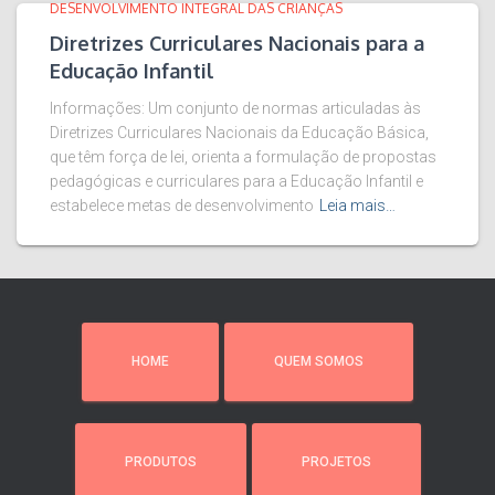
DESENVOLVIMENTO INTEGRAL DAS CRIANÇAS
Diretrizes Curriculares Nacionais para a
Educação Infantil
Informações: Um conjunto de normas articuladas às
Diretrizes Curriculares Nacionais da Educação Básica,
que têm força de lei, orienta a formulação de propostas
pedagógicas e curriculares para a Educação Infantil e
estabelece metas de desenvolvimento
Leia mais…
HOME
QUEM SOMOS
PRODUTOS
PROJETOS