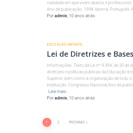
realidade em que vivem alunos e professores. 
Ano de publicação: 1998. Idioma: Português. A
Por
admin
,
10 anos
atrás
EDUCAÇÃO INFANTIL
Lei de Diretrizes e Base
Informações: Texto da Lei nº 9.394, de 20 de
diretrizes e políticas públicas da Educação bra
Superior, bem como a organização de todo o 
Instituição: Congresso Nacional Ano de publi
Leia mais…
Por
admin
,
10 anos
atrás
1
2
PRÓXIMO