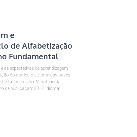
em e
lo de Alfabetização
sino Fundamental
s e as expectativas de aprendizagem
oração do currículo e é uma das bases
Certa. Instituição: Ministério da
o de publicação: 2012. Idioma: