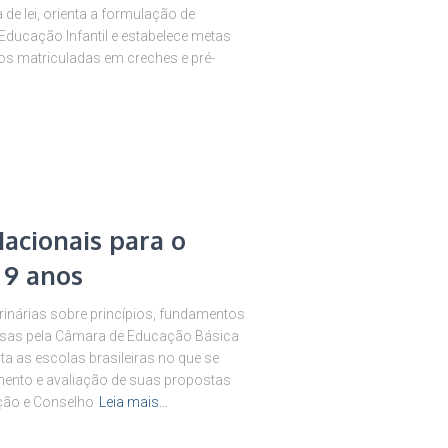
de lei, orienta a formulação de
Educação Infantil e estabelece metas
os matriculadas em creches e pré-
Nacionais para o
 9 anos
rinárias sobre princípios, fundamentos
ssas pela Câmara de Educação Básica
a as escolas brasileiras no que se
imento e avaliação de suas propostas
ação e Conselho
Leia mais…