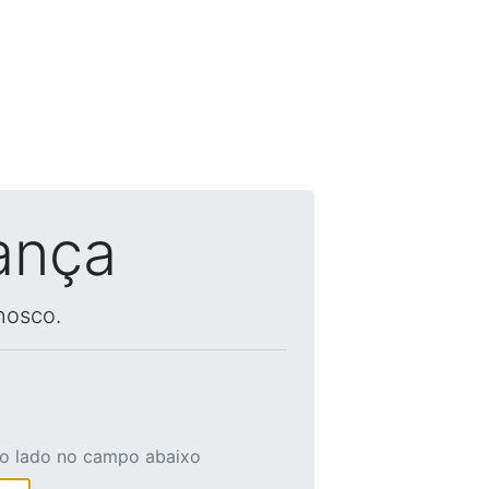
ança
nosco.
ao lado no campo abaixo