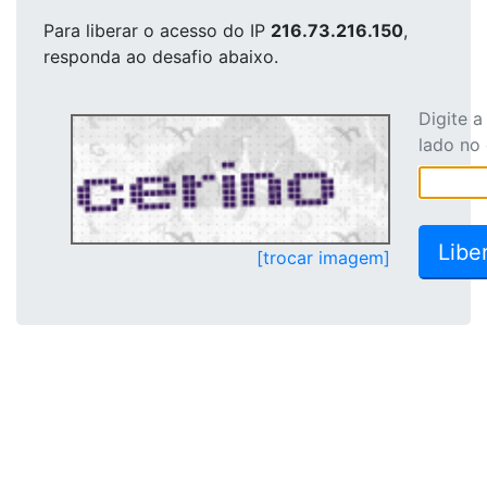
Para liberar o acesso
do IP
216.73.216.150
,
responda ao desafio abaixo.
Digite 
lado no
[trocar imagem]