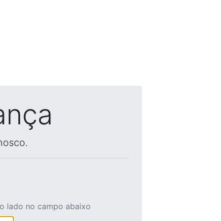
ança
nosco.
ao lado no campo abaixo