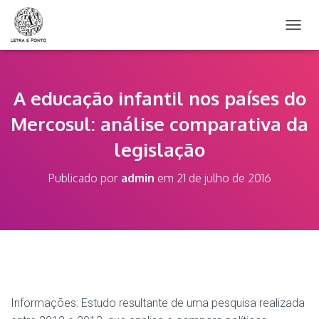
A
L
T
E
R
A educação infantil nos países do
N
Mercosul: análise comparativa da
A
R
legislação
N
A
V
Publicado por
admin
em
21 de julho de 2016
E
G
A
Ç
Ã
O
Informações: Estudo resultante de uma pesquisa realizada