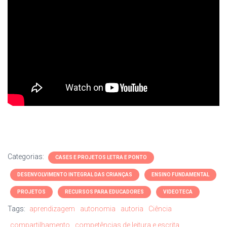
Categorias:
CASES E PROJETOS LETRA E PONTO
DESENVOLVIMENTO INTEGRAL DAS CRIANÇAS
ENSINO FUNDAMENTAL
PROJETOS
RECURSOS PARA EDUCADORES
VIDEOTECA
Tags:
aprendizagem
autonomia
autoria
Ciência
compartilhamento
competências de leitura e escrita