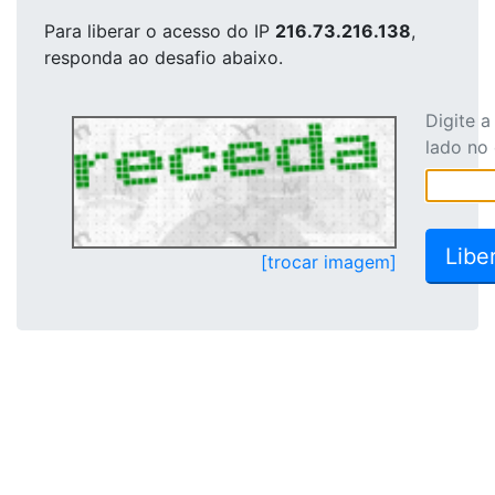
Para liberar o acesso
do IP
216.73.216.138
,
responda ao desafio abaixo.
Digite 
lado no
[trocar imagem]