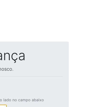
ança
nosco.
ao lado no campo abaixo