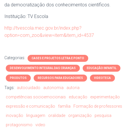
da democratização dos conhecimentos científicos.
Instituição: TV Escola
http://tvescola.mec.gov.br/index.php?
option=com_zoo&view=item&item_id=4537
Categorias:
CASES E PROJETOS LETRA E PONTO
DESENVOLVIMENTO INTEGRAL DAS CRIANÇAS
EDUCAÇÃO INFANTIL
PRODUTOS
RECURSOS PARA EDUCADORES
VIDEOTECA
Tags:
autocuidado
autonomia
autoria
competências socioemocionais
educação
experimentação
expressão e comunicação
família
Formação de professores
inovação
linguagem
oralidade
organização
pesquisa
protagonismo
video