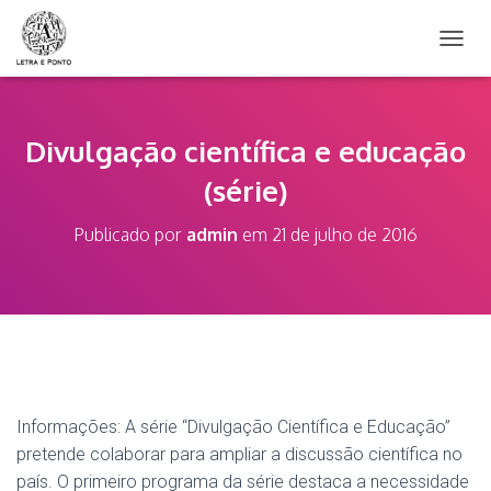
A
L
T
E
R
Divulgação científica e educação
N
(série)
A
R
N
Publicado por
admin
em
21 de julho de 2016
A
V
E
G
A
Ç
Ã
O
Informações: A série “Divulgação Científica e Educação”
pretende colaborar para ampliar a discussão científica no
país. O primeiro programa da série destaca a necessidade