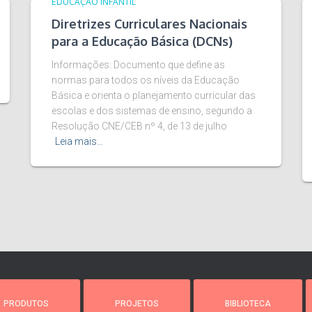
EDUCAÇÃO INFANTIL
Diretrizes Curriculares Nacionais
para a Educação Básica (DCNs)
Informações: Documento que define as
normas para todos os níveis da Educação
Básica e orienta o planejamento curricular das
escolas e dos sistemas de ensino, segundo a
Resolução CNE/CEB nº 4, de 13 de julho
Leia mais…
PRODUTOS
PROJETOS
BIBLIOTECA