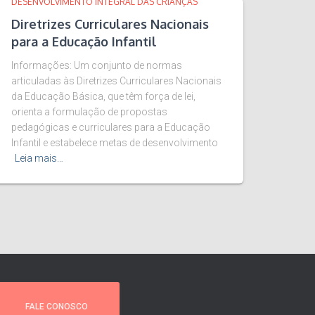
DESENVOLVIMENTO INTEGRAL DAS CRIANÇAS
Diretrizes Curriculares Nacionais
para a Educação Infantil
Informações: Um conjunto de normas
articuladas às Diretrizes Curriculares Nacionais
da Educação Básica, que têm força de lei,
orienta a formulação de propostas
pedagógicas e curriculares para a Educação
Infantil e estabelece metas de desenvolvimento
Leia mais…
FALE CONOSCO