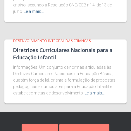
ensino, segundo a Resolução CNE/CEB nº 4, de 13 de
julho
Leia mais…
DESENVOLVIMENTO INTEGRAL DAS CRIANÇAS
Diretrizes Curriculares Nacionais para a
Educação Infantil
Informações: Um conjunto de normas articuladas às
Diretrizes Curriculares Nacionais da Educação Básica,
que têm força de lei, orienta a formulação de propostas
pedagógicas e curriculares para a Educação Infantil e
estabelece metas de desenvolvimento
Leia mais…