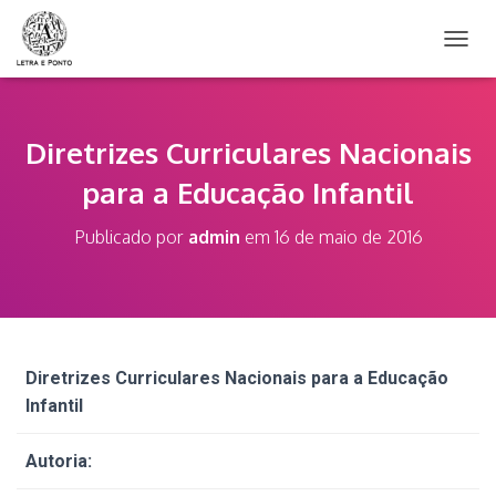
A
L
T
E
R
Diretrizes Curriculares Nacionais
N
para a Educação Infantil
A
R
N
Publicado por
admin
em
16 de maio de 2016
A
V
E
G
A
Ç
Ã
Diretrizes Curriculares Nacionais para a Educação
O
Infantil
Autoria: