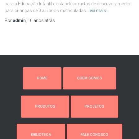
para a Educação Infantil e estabelece metas de desenvolvimento
para crianças de 0 a 5 anos matriculadas
Leia mais…
Por
admin
,
10 anos
atrás
HOME
QUEM SOMOS
PRODUTOS
PROJETOS
BIBLIOTECA
FALE CONOSCO