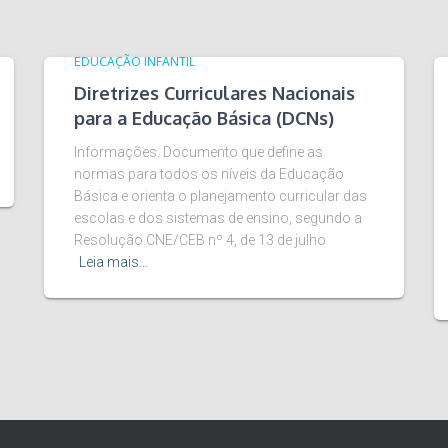
EDUCAÇÃO INFANTIL
Diretrizes Curriculares Nacionais
para a Educação Básica (DCNs)
Informações: Documento que define as
normas para todos os níveis da Educação
Básica e orienta o planejamento curricular das
escolas e dos sistemas de ensino, segundo a
Resolução CNE/CEB nº 4, de 13 de julho
Leia mais…