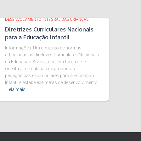
DESENVOLVIMENTO INTEGRAL DAS CRIANÇAS
Diretrizes Curriculares Nacionais
para a Educação Infantil
Informações: Um conjunto de normas
articuladas às Diretrizes Curriculares Nacionais
da Educação Básica, que têm força de lei,
orienta a formulação de propostas
pedagógicas e curriculares para a Educação
Infantil e estabelece metas de desenvolvimento
Leia mais…