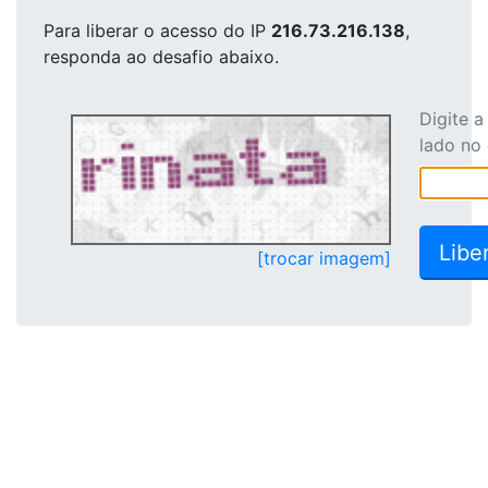
Para liberar o acesso
do IP
216.73.216.138
,
responda ao desafio abaixo.
Digite 
lado no
[trocar imagem]