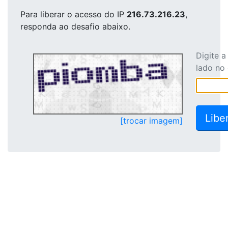
Para liberar o acesso
do IP
216.73.216.23
,
responda ao desafio abaixo.
Digite 
lado no
[trocar imagem]