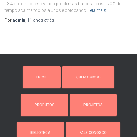
13% do tempo resolvendo problemas burocráticos e 20% do
tempo acalmando os alunos e colocando
Leia mais…
Por
admin
,
11 anos
atrás
HOME
QUEM SOMOS
PRODUTOS
PROJETOS
BIBLIOTECA
FALE CONOSCO