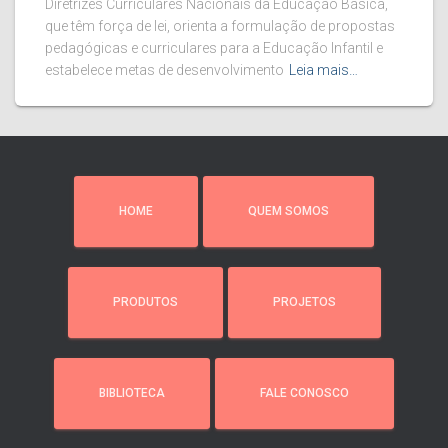
Diretrizes Curriculares Nacionais da Educação Básica,
que têm força de lei, orienta a formulação de propostas
pedagógicas e curriculares para a Educação Infantil e
estabelece metas de desenvolvimento
Leia mais…
HOME
QUEM SOMOS
PRODUTOS
PROJETOS
BIBLIOTECA
FALE CONOSCO