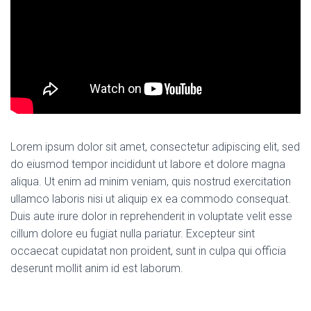
Lorem ipsum dolor sit amet, consectetur adipiscing elit, sed
do eiusmod tempor incididunt ut labore et dolore magna
aliqua. Ut enim ad minim veniam, quis nostrud exercitation
ullamco laboris nisi ut aliquip ex ea commodo consequat.
Duis aute irure dolor in reprehenderit in voluptate velit esse
cillum dolore eu fugiat nulla pariatur. Excepteur sint
occaecat cupidatat non proident, sunt in culpa qui officia
deserunt mollit anim id est laborum.