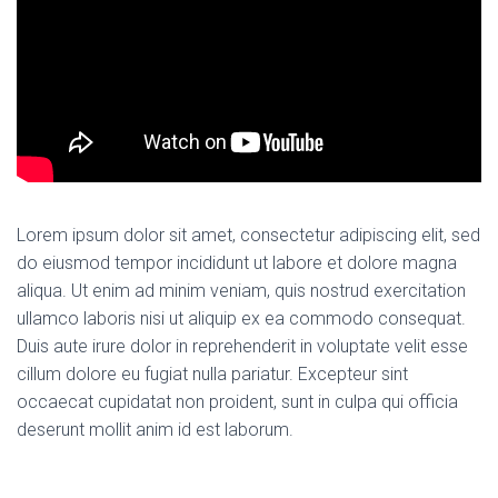
Lorem ipsum dolor sit amet, consectetur adipiscing elit, sed
do eiusmod tempor incididunt ut labore et dolore magna
aliqua. Ut enim ad minim veniam, quis nostrud exercitation
ullamco laboris nisi ut aliquip ex ea commodo consequat.
Duis aute irure dolor in reprehenderit in voluptate velit esse
cillum dolore eu fugiat nulla pariatur. Excepteur sint
occaecat cupidatat non proident, sunt in culpa qui officia
deserunt mollit anim id est laborum.