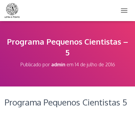
A
L
T
E
R
Programa Pequenos Cientistas –
N
5
A
R
N
Publicado por
admin
em
14 de julho de 2016
A
V
E
G
A
Ç
Programa Pequenos Cientistas 5
Ã
O