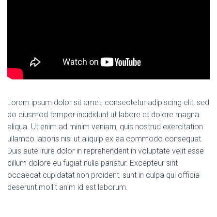
Lorem ipsum dolor sit amet, consectetur adipiscing elit, sed
do eiusmod tempor incididunt ut labore et dolore magna
aliqua. Ut enim ad minim veniam, quis nostrud exercitation
ullamco laboris nisi ut aliquip ex ea commodo consequat.
Duis aute irure dolor in reprehenderit in voluptate velit esse
cillum dolore eu fugiat nulla pariatur. Excepteur sint
occaecat cupidatat non proident, sunt in culpa qui officia
deserunt mollit anim id est laborum.