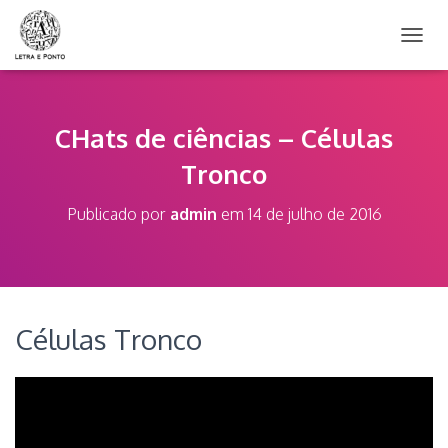
A
L
T
E
R
CHats de ciências – Células
N
Tronco
A
R
N
Publicado por
admin
em
14 de julho de 2016
A
V
E
G
A
Ç
Células Tronco
Ã
O