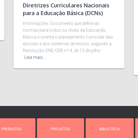
Diretrizes Curriculares Nacionais
para a Educação Básica (DCNs)
Informações: Documento que define as
normas para todos os níveis da Educação
Básica e orienta o planejamento curricular das
escolas e dos sistemas de ensino, segundo a
Resolução CNE/CEB nº 4, de 13 de julho
Leia mais…
PRODUTOS
PROJETOS
BIBLIOTECA