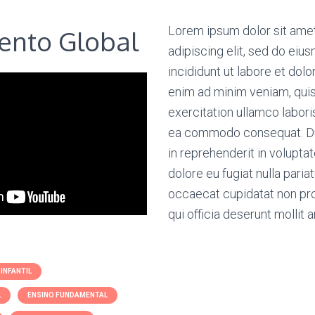
Lorem ipsum dolor sit ame
ento Global
adipiscing elit, sed do ei
incididunt ut labore et dol
enim ad minim veniam, qui
exercitation ullamco laboris
ea commodo consequat. Dui
in reprehenderit in voluptat
dolore eu fugiat nulla paria
occaecat cupidatat non proi
qui officia deserunt mollit 
INFANTIL
L
ENSINO FUNDAMENTAL