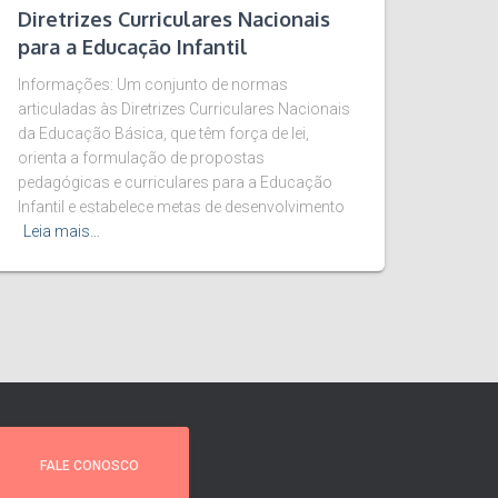
Diretrizes Curriculares Nacionais
para a Educação Infantil
Informações: Um conjunto de normas
articuladas às Diretrizes Curriculares Nacionais
da Educação Básica, que têm força de lei,
orienta a formulação de propostas
pedagógicas e curriculares para a Educação
Infantil e estabelece metas de desenvolvimento
Leia mais…
FALE CONOSCO