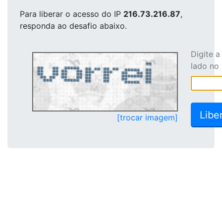
Para liberar o acesso
do IP
216.73.216.87
,
responda ao desafio abaixo.
Digite 
lado no
[trocar imagem]