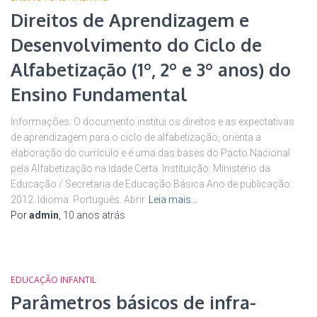
Direitos de Aprendizagem e
Desenvolvimento do Ciclo de
Alfabetização (1º, 2º e 3º anos) do
Ensino Fundamental
Informações: O documento institui os direitos e as expectativas
de aprendizagem para o ciclo de alfabetização, orienta a
elaboração do currículo e é uma das bases do Pacto Nacional
pela Alfabetização na Idade Certa. Instituição: Ministério da
Educação / Secretaria de Educação Básica Ano de publicação:
2012. Idioma: Português. Abrir
Leia mais…
Por
admin
,
10 anos
atrás
EDUCAÇÃO INFANTIL
Parâmetros básicos de infra-