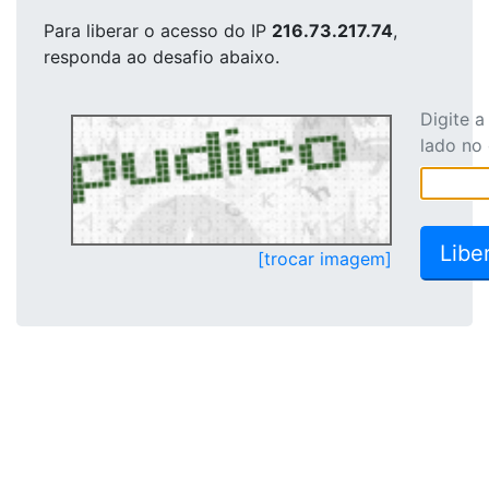
Para liberar o acesso
do IP
216.73.217.74
,
responda ao desafio abaixo.
Digite 
lado no
[trocar imagem]