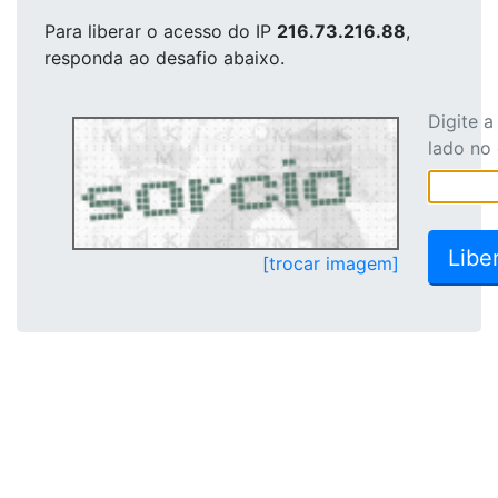
Para liberar o acesso
do IP
216.73.216.88
,
responda ao desafio abaixo.
Digite 
lado no
[trocar imagem]