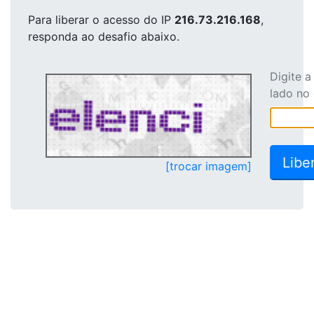
Para liberar o acesso
do IP
216.73.216.168
,
responda ao desafio abaixo.
Digite 
lado no
[trocar imagem]