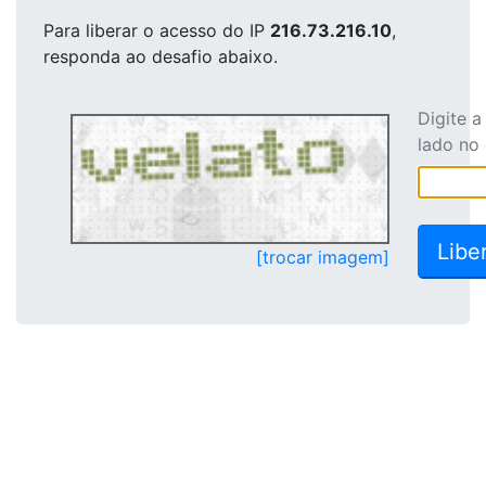
Para liberar o acesso
do IP
216.73.216.10
,
responda ao desafio abaixo.
Digite 
lado no
[trocar imagem]