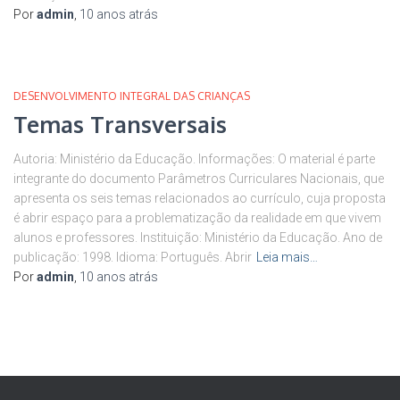
Por
admin
,
10 anos
atrás
DESENVOLVIMENTO INTEGRAL DAS CRIANÇAS
Temas Transversais
Autoria: Ministério da Educação. Informações: O material é parte
integrante do documento Parâmetros Curriculares Nacionais, que
apresenta os seis temas relacionados ao currículo, cuja proposta
é abrir espaço para a problematização da realidade em que vivem
alunos e professores. Instituição: Ministério da Educação. Ano de
publicação: 1998. Idioma: Português. Abrir
Leia mais…
Por
admin
,
10 anos
atrás