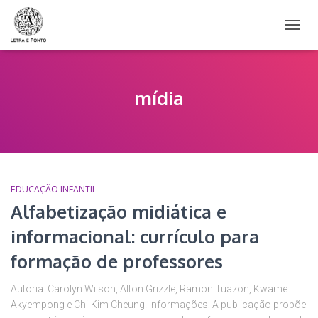
ALTER
NAVE
mídia
EDUCAÇÃO INFANTIL
Alfabetização midiática e
informacional: currículo para
formação de professores
Autoria: Carolyn Wilson, Alton Grizzle, Ramon Tuazon, Kwame
Akyempong e Chi-Kim Cheung. Informações: A publicação propõe