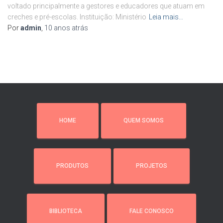
voltado principalmente a gestores e educadores que atuam em
creches e pré-escolas. Instituição: Ministério
Leia mais…
Por
admin
,
10 anos
atrás
HOME
QUEM SOMOS
PRODUTOS
PROJETOS
BIBLIOTECA
FALE CONOSCO