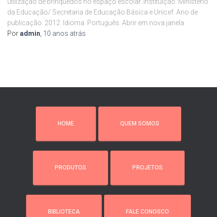
utilização de brinquedos no espaço escolar. Instituição: Ministério
da Educação/ Secretaria de Educação Básica e Unicef. Ano de
publicação: 2012. Idioma: Português. Abrir em nova janela
Por
admin
,
10 anos
atrás
HOME
QUEM SOMOS
PRODUTOS
PROJETOS
BIBLIOTECA
FALE CONOSCO