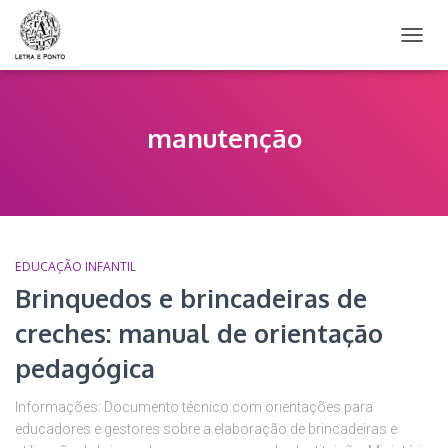
ALTER
NAVE
manutenção
EDUCAÇÃO INFANTIL
Brinquedos e brincadeiras de
creches: manual de orientação
pedagógica
Informações: Documento técnico com orientações para
educadores e gestores sobre a elaboração de brincadeiras e