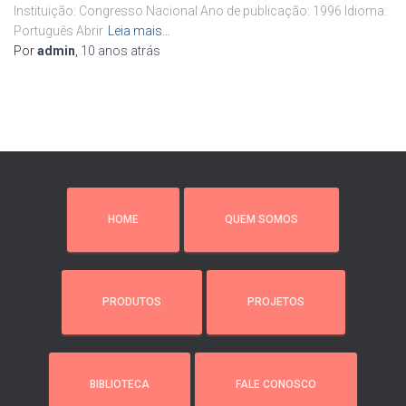
Instituição: Congresso Nacional Ano de publicação: 1996 Idioma:
Português Abrir
Leia mais…
Por
admin
,
10 anos
atrás
HOME
QUEM SOMOS
PRODUTOS
PROJETOS
BIBLIOTECA
FALE CONOSCO